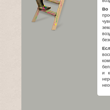
воз
Во 
про
чув
зем
воз
без
Есл
вос
ком
бел
и к
не
нео