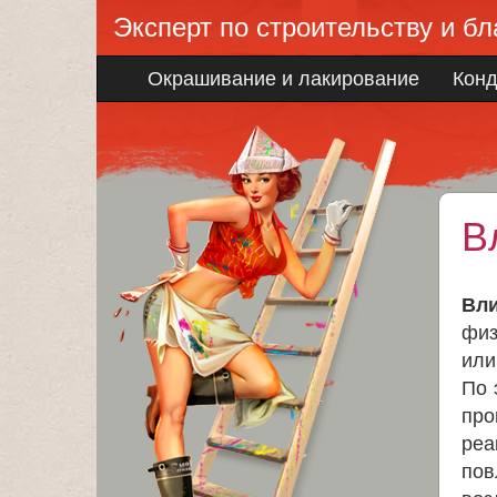
Эксперт по строительству и бл
Окрашивание и лакирование
Кон
В
Вли
физ
или
По 
про
реа
пов