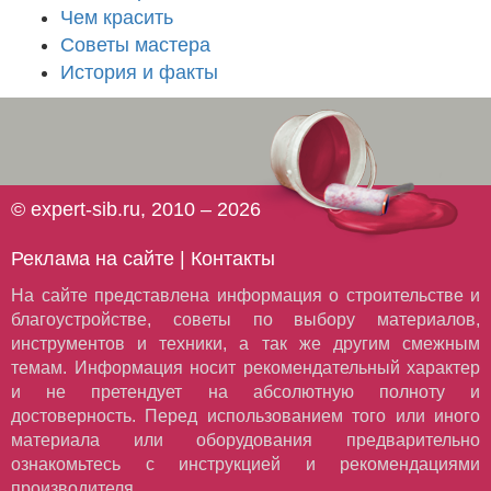
Чем красить
Советы мастера
История и факты
© expert-sib.ru, 2010 – 2026
Реклама на сайте
|
Контакты
На сайте представлена информация о строительстве и
благоустройстве, советы по выбору материалов,
инструментов и техники, а так же другим смежным
темам. Информация носит рекомендательный характер
и не претендует на абсолютную полноту и
достоверность. Перед использованием того или иного
материала или оборудования предварительно
ознакомьтесь с инструкцией и рекомендациями
производителя.