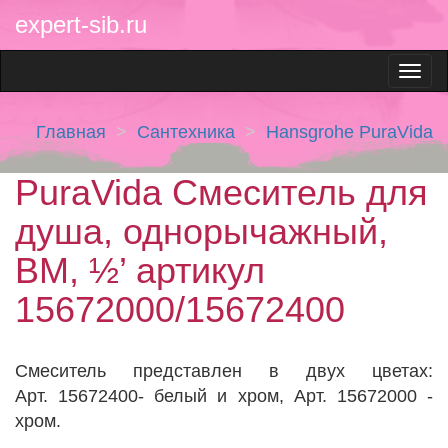
expert-sib.ru
Главная
Сантехника
Hansgrohe PuraVida
PuraVida Смеситель для
душа, однорычажный,
ВМ, ½’ артикул
15672000/15672400
Cмеситель представлен в двух цветах:
Арт. 15672400- белый и хром, Арт. 15672000 -
хром.