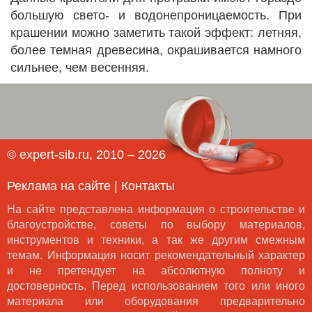
большую свето- и водонепроницаемость. При
крашении можно заметить такой эффект: летняя,
более темная древесина, окрашивается намного
сильнее, чем весенняя.
© expert-sib.ru, 2010 – 2026
Реклама на сайте
|
Контакты
На сайте представлена информация о строительстве и
благоустройстве, советы по выбору материалов,
инструментов и техники, а так же другим смежным
темам. Информация носит рекомендательный характер
и не претендует на абсолютную полноту и
достоверность. Перед использованием того или иного
материала или оборудования предварительно