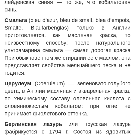
лейденская синяя — то же, что кобальтовая
синь.
Смальта
(bleu d’azur, bleu de smalt, blea d’empois,
Smalte, Blaufarbenglas) только в Англии
приготовляется, как масляная краска, по
неизвестному способу: после натурального
ультрамарина смальта — самая дорогая краска
При обыкновенном же стирании её с маслом, она
представляет свойства мельчайшего песка и не
годится.
Церулеум
(Coeruleum) — зеленовато-голубого
цвета, в Англии масляная и акварельная краска,
по химическому составу оловянная кислота с
оловяннокислым кобальтом; при огне не
принимает фиолетового оттенка.
Берлинская лазурь
или прусская лазурь
фабрикуется с 1794 г. Состоя из ядовитых