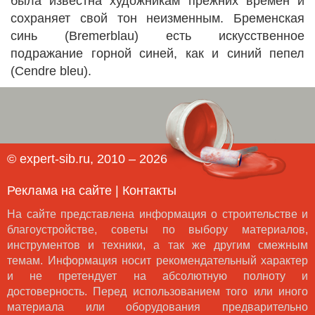
была известна художникам прежних времен и
сохраняет свой тон неизменным. Бременская
синь (Bremerblau) есть искусственное
подражание горной синей, как и синий пепел
(Cendre bleu).
© expert-sib.ru, 2010 – 2026
Реклама на сайте
|
Контакты
На сайте представлена информация о строительстве и
благоустройстве, советы по выбору материалов,
инструментов и техники, а так же другим смежным
темам. Информация носит рекомендательный характер
и не претендует на абсолютную полноту и
достоверность. Перед использованием того или иного
материала или оборудования предварительно