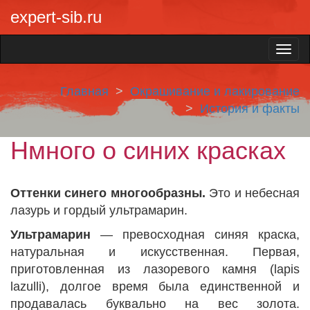
expert-sib.ru
Главная
Окрашивание и лакирование
История и факты
Нмного о синих красках
Оттенки синего многообразны.
Это и небесная
лазурь и гордый ультрамарин.
Ультрамарин
— превосходная синяя краска,
натуральная и искусственная. Первая,
приготовленная из лазоревого камня (lapis
lazulli), долгое время была единственной и
продавалась буквально на вес золота.