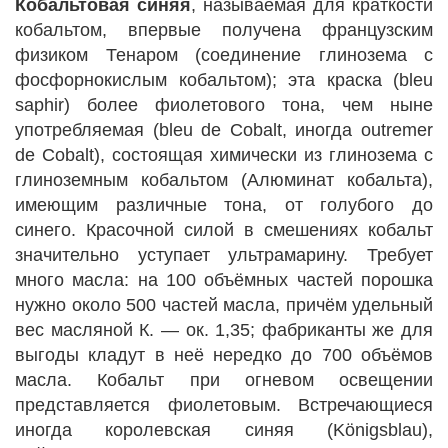
Кобальтовая синяя
, называемая для краткости
кобальтом, впервые получена французским
физиком Тенаром (соединение глинозема с
фосфорнокислым кобальтом); эта краска (bleu
saphir) более фиолетового тона, чем ныне
употребляемая (bleu de Cobalt, иногда outremer
de Cobalt), состоящая химически из глинозема с
глиноземным кобальтом (Алюминат кобальта),
имеющим различные тона, от голубого до
синего. Красочной силой в смешениях кобальт
значительно уступает ультрамарину. Требует
много масла: на 100 объёмных частей порошка
нужно около 500 частей масла, причём удельный
вес масляной К. — ок. 1,35; фабриканты же для
выгоды кладут в неё нередко до 700 объёмов
масла. Кобальт при огневом освещении
представляется фиолетовым. Встречающиеся
иногда королевская синяя (Königsblau),