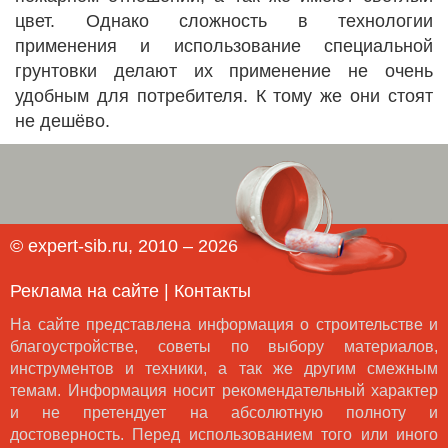
цвет. Однако сложность в технологии
применения и использование специальной
грунтовки делают их применение не очень
удобным для потребителя. К тому же они стоят
не дешёво.
© expert-sib.ru, 2010 – 2026
Реклама на сайте
|
Контакты
На сайте представлена информация о строительстве и
благоустройстве, советы по выбору материалов,
инструментов и техники, а так же другим смежным
темам. Информация носит рекомендательный характер
и не претендует на абсолютную полноту и
достоверность. Перед использованием того или иного