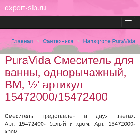
expert-sib.ru
Главная
Сантехника
Hansgrohe PuraVida
PuraVida Смеситель для
ванны, однорычажный,
ВМ, ½’ артикул
15472000/15472400
Cмеситель представлен в двух цветах:
Арт. 15472400- белый и хром, Арт. 15472000-
хром.