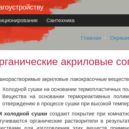
агоустройству
диционирование
Сантехника
Главная
Окраши
рганические акриловые с
анорастворимые акриловые лакокрасочные веществ
Холодной сушки на основании термопластичных по
Вещества на основании термореактивных полим
отверждению в процессе сушки при высокой темпе
М холодной сушки
создают покрытие при комнатно
тучиваются органические растворители в результ
ествами для изготовления этих веществ примен