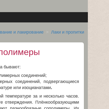
вание и лакирование
Лаки и пропитки
ополимеры
а бывают:
лимерных соединений;
ерных соединений, подвергающиеся
ратуре или изоцианатами
.
й температуре за и несколько часов.
ате отверждения. Плёнкообразующими
яют разнообразные сополимеры. Их