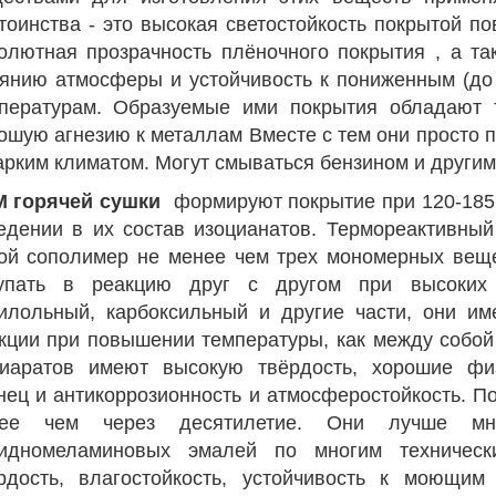
тоинства - это высокая светостойкость покрытой по
олютная прозрачность плёночного покрытия , а та
янию атмосферы и устойчивость к пониженным (до 
пературам. Образуемые ими покрытия обладают 
ошую агнезию к металлам Вместе с тем они просто п
арким климатом. Могут смываться бензином и другим
 горячей сушки
формируют покрытие при 120-185°
едении в их состав изоцианатов. Термореактивный
ой сополимер не менее чем трех мономерных вещ
упать в реакцию друг с другом при высоких 
илольный, карбоксильный и другие части, они им
кции при повышении температуры, как между собой 
иаратов имеют высокую твёрдость, хорошие физ
нец и антикоррозионность и атмосферостойкость. П
нее чем через десятилетие. Они лучше мно
идномеламиновых эмалей по многим техническ
рдость, влагостойкость, устойчивость к моющим