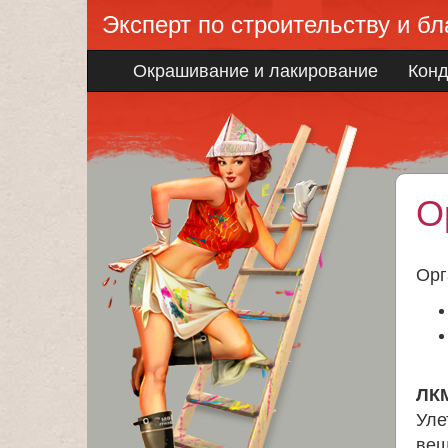
Эксперт по строительству и бл
Окрашивание и лакирование
Кон
О
Орг
ЛК
Уле
вещ