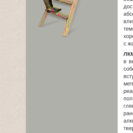
дос
абс
вли
тем
хор
с ж
ЛКМ
в в
соб
вст
мет
реа
пол
гля
ра
алк
тве