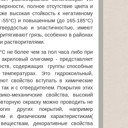
верхности, полное отсутствие цвета и
кже высокая стойкость к негативному
-55°С) и повышенным (до 165-185°С)
твердостью и эластичностью, имеют
ритягивают грязь, особенно в районах
и растворителями.
С не более чем за пол часа либо при
 акриловый олигомер - представляет
еств, содержащих группы способные
температурах. Это гидроксильный,
еют свойство вступать в химические
так и с отвердителем. Покрытия этих
ико-механичские свойства, высокий
овторную окраску можно проводить не
гих других покрытий, например
им и физическим характеристикам(
 веществам, декоративные свойства