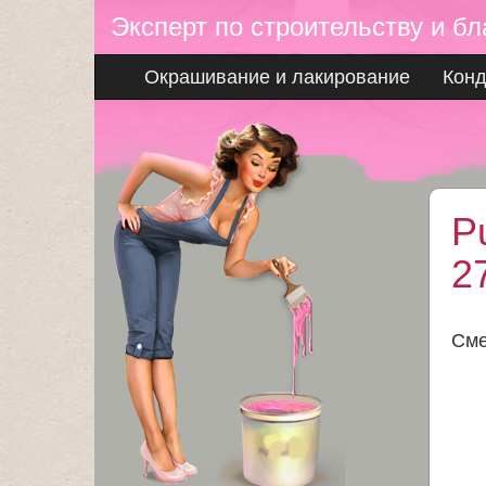
Эксперт по строительству и бл
Окрашивание и лакирование
Кон
P
2
Cме