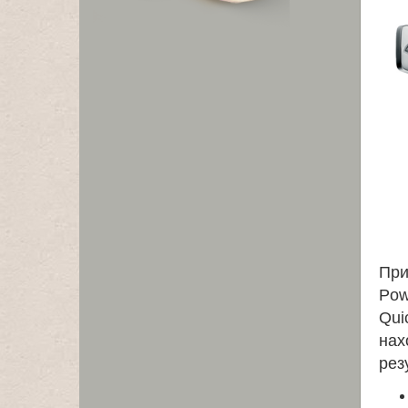
При
Pow
Qui
нах
рез