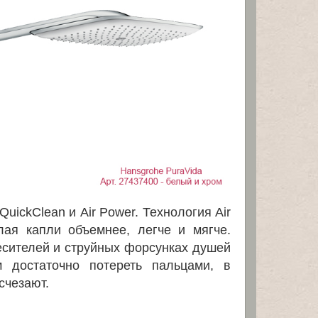
ickClean и Air Power. Технология Air
лая капли объемнее, легче и мягче.
месителей и струйных форсунках душей
м достаточно потереть пальцами, в
счезают.