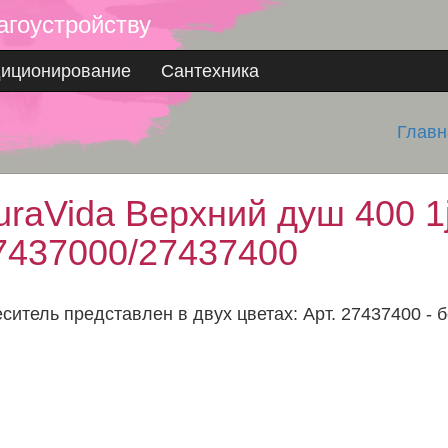
агоустройству
диционирование
Сантехника
Главн
uraVida Верхний душ 400 1
7437000/27437400
ситель представлен в двух цветах: Арт. 27437400 - б