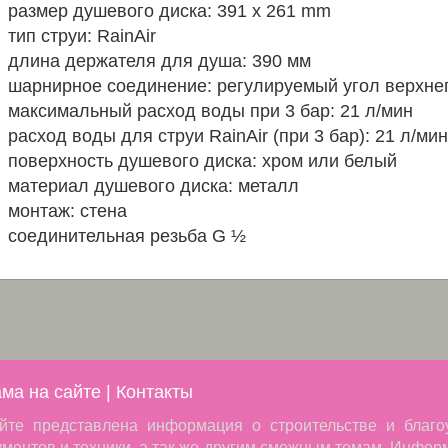
размер душевого диска: 391 x 261 mm
тип струи: RainAir
длина держателя для душа: 390 мм
шарнирное соединение: регулируемый угол верхнего
максимальный расход воды при 3 бар: 21 л/мин
расход воды для струи RainAir (при 3 бар): 21 л/мин
поверхность душевого диска: хром или белый
материал душевого диска: металл
монтаж: стена
соединительная резьба G ½
ма на сайте
|
Контакты
йте представлена информация о строительстве и благо
ументов и техники, а так же другим смежным темам. Инфор