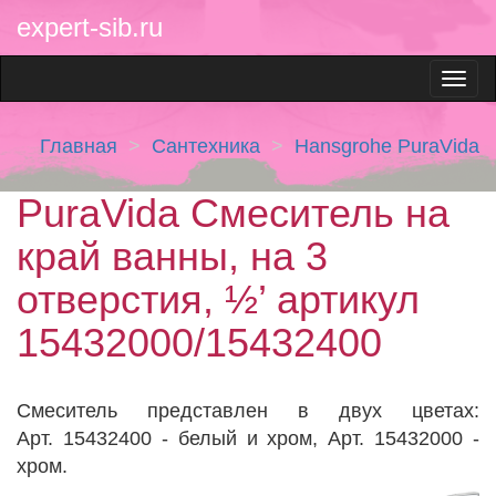
expert-sib.ru
Главная
Сантехника
Hansgrohe PuraVida
PuraVida Смеситель на
край ванны, на 3
отверстия, ½’ артикул
15432000/15432400
Cмеситель представлен в двух цветах:
Арт. 15432400 - белый и хром, Арт. 15432000 -
хром.