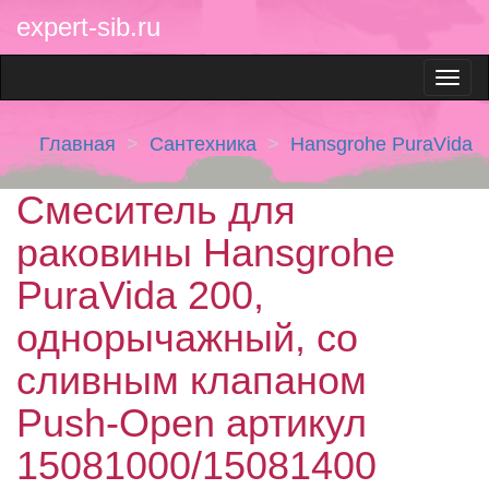
expert-sib.ru
Главная
Сантехника
Hansgrohe PuraVida
Смеситель для
раковины Hansgrohe
PuraVida 200,
однорычажный, со
сливным клапаном
Push-Open артикул
15081000/15081400