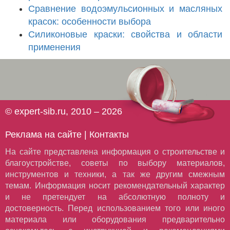
Сравнение водоэмульсионных и масляных
красок: особенности выбора
Силиконовые краски: свойства и области
применения
© expert-sib.ru, 2010 – 2026
Реклама на сайте
|
Контакты
На сайте представлена информация о строительстве и
благоустройстве, советы по выбору материалов,
инструментов и техники, а так же другим смежным
темам. Информация носит рекомендательный характер
и не претендует на абсолютную полноту и
достоверность. Перед использованием того или иного
материала или оборудования предварительно